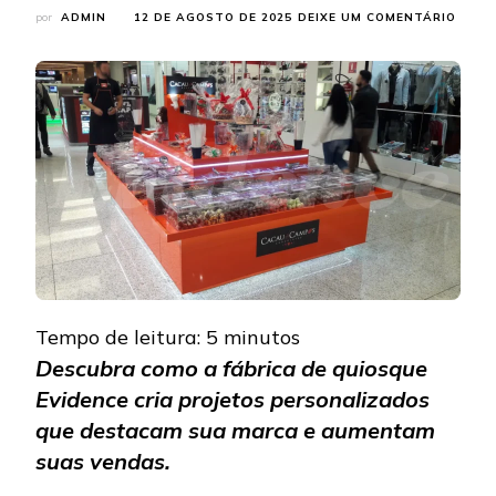
EM
por
ADMIN
12 DE AGOSTO DE 2025
DEIXE UM COMENTÁRIO
FÁBR
DE
QUIO
CONH
A
EVIDE
E
TRAN
SEU
NEGÓ
Tempo de leitura:
5
minutos
Descubra como a fábrica de quiosque
Evidence cria projetos personalizados
que destacam sua marca e aumentam
suas vendas.