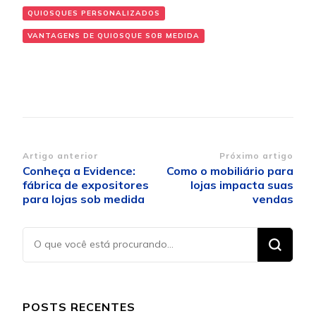
QUIOSQUES PERSONALIZADOS
VANTAGENS DE QUIOSQUE SOB MEDIDA
Navegação
Artigo anterior
Próximo artigo
Conheça a Evidence:
Como o mobiliário para
de
fábrica de expositores
lojas impacta suas
post
para lojas sob medida
vendas
Procurando
algo?
POSTS RECENTES