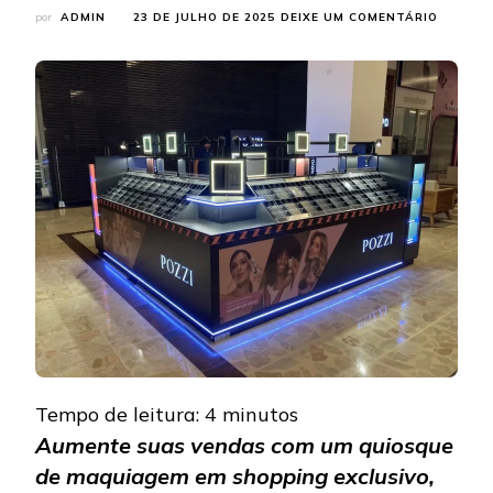
EM
por
ADMIN
23 DE JULHO DE 2025
DEIXE UM COMENTÁRIO
CRIE
SEU
QUIOSQ
DE
MAQUIA
EM
SHOPPI
COM
DESIGN
EXCLUS
Tempo de leitura:
4
minutos
Aumente suas vendas com um quiosque
de maquiagem em shopping exclusivo,