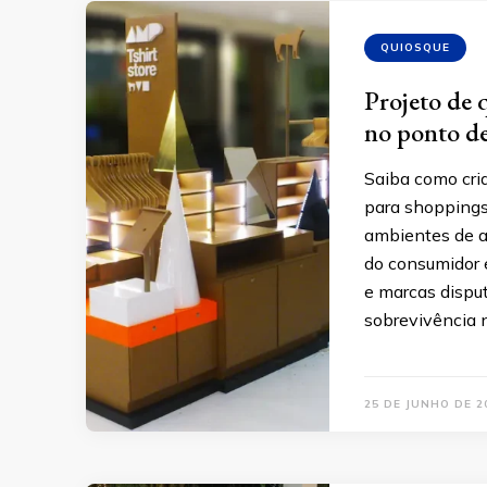
QUIOSQUE
Projeto de 
no ponto de
Saiba como cria
para shoppings
ambientes de al
do consumidor é
e marcas dispu
sobrevivência 
25 DE JUNHO DE 2