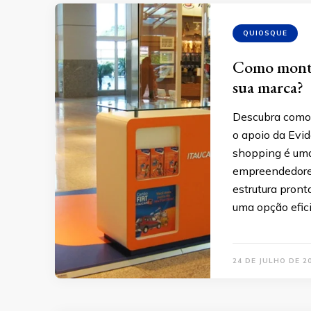
QUIOSQUE
Como monta
sua marca?
Descubra como 
o apoio da Evi
shopping é uma
empreendedores.
estrutura pron
uma opção efic
24 DE JULHO DE 2