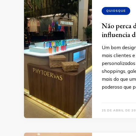
QUIOSQUE
Não perca d
influencia 
Um bom design 
mais clientes 
personalizados
shoppings, gale
mais do que uma
poderoso que 
25 DE ABRIL DE 20