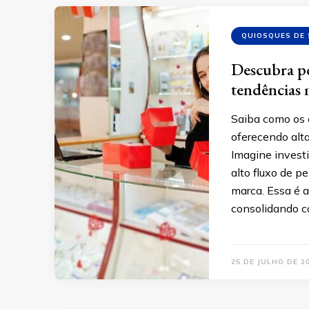
QUIOSQUES DE
Descubra po
tendências 
Saiba como os 
oferecendo alt
Imagine invest
alto fluxo de p
marca. Essa é 
consolidando 
25 DE JULHO DE 2