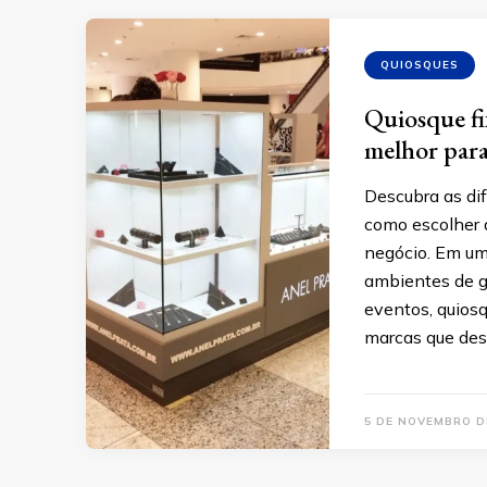
QUIOSQUES
Quiosque fi
melhor para
Descubra as di
como escolher 
negócio. Em um
ambientes de g
eventos, quiosq
marcas que des
5 DE NOVEMBRO D