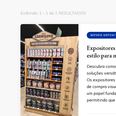
Exibindo: 1 - 1 de 1 RESULTADOS
MÓVEIS EXPOSI
Expositores 
estilo para
Descubra como 
soluções versát
Os expositores 
de compra vis
um papel funda
permitindo que