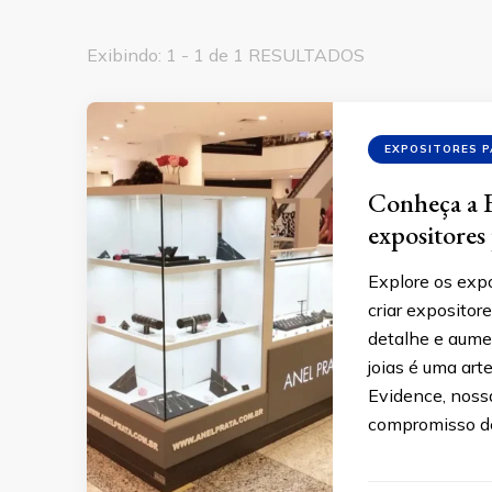
Exibindo: 1 - 1 de 1 RESULTADOS
EXPOSITORES P
Conheça a E
expositores 
Explore os exp
criar expositor
detalhe e aumen
joias é uma art
Evidence, nossa
compromisso d