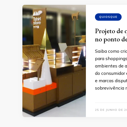
QUIOSQUE
Projeto de 
no ponto de
Saiba como cria
para shoppings
ambientes de al
do consumidor é
e marcas dispu
sobrevivência 
25 DE JUNHO DE 2