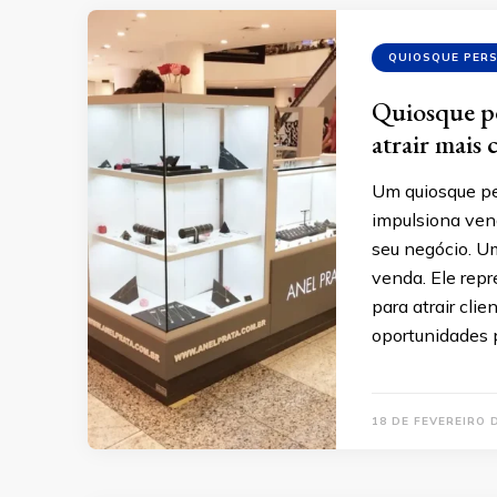
QUIOSQUE PER
Quiosque pe
atrair mais 
Um quiosque per
impulsiona ven
seu negócio. U
venda. Ele rep
para atrair cl
oportunidades 
18 DE FEVEREIRO 