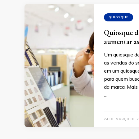
QUIOSQUE
Quiosque de
aumentar as
Um quiosque de
as vendas do se
em um quiosque
para quem busc
da marca. Mais
…
24 DE MARÇO DE 2