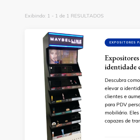
Exibindo: 1 - 1 de 1 RESULTADOS
EXPOSITORES 
Expositores
identidade 
Descubra como
elevar a identi
clientes e aum
para PDV perso
mobiliário. Ele
capazes de tra