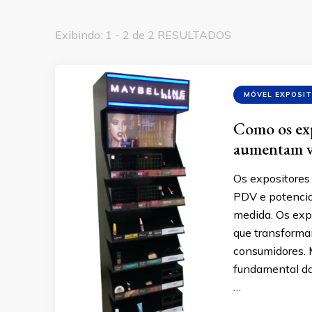
Exibindo: 1 - 2 de 2 RESULTADOS
MÓVEL EXPOSI
Como os exp
aumentam v
Os expositores
PDV e potencia
medida. Os exp
que transform
consumidores. M
fundamental da
…