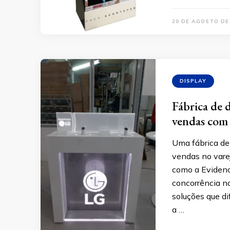
20 DE AGOSTO DE
DISPLAY
Fábrica de 
vendas com 
Uma fábrica de
vendas no varej
como a Evidenc
concorrência no 
soluções que d
a …