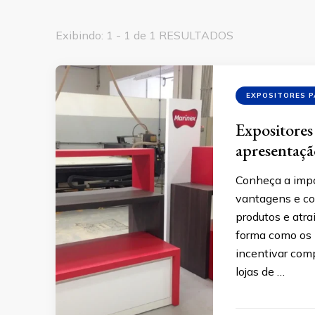
Exibindo: 1 - 1 de 1 RESULTADOS
EXPOSITORES P
Expositores 
apresentação
Conheça a impo
vantagens e co
produtos e atra
forma como os p
incentivar com
lojas de …