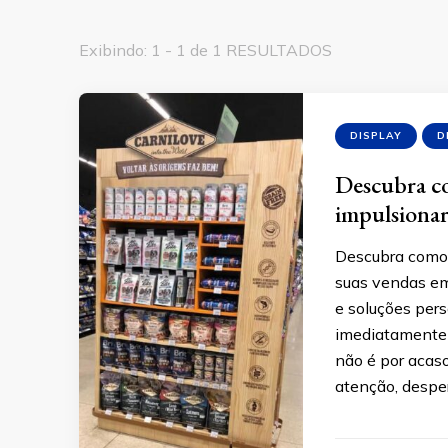
Exibindo: 1 - 1 de 1 RESULTADOS
DISPLAY
D
Descubra co
impulsionar
Descubra como 
suas vendas em 
e soluções per
imediatamente 
não é por acas
atenção, desper