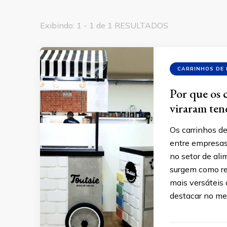
Exibindo: 1 - 1 de 1 RESULTADOS
CARRINHOS DE
Por que os 
viraram ten
Os carrinhos d
entre empresas
no setor de al
surgem como re
mais versáteis
destacar no mer