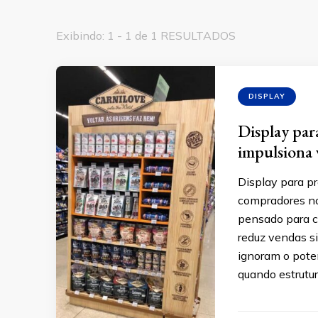
Exibindo: 1 - 1 de 1 RESULTADOS
DISPLAY
Display par
impulsiona 
Display para pr
compradores no
pensado para c
reduz vendas s
ignoram o pote
quando estrutur