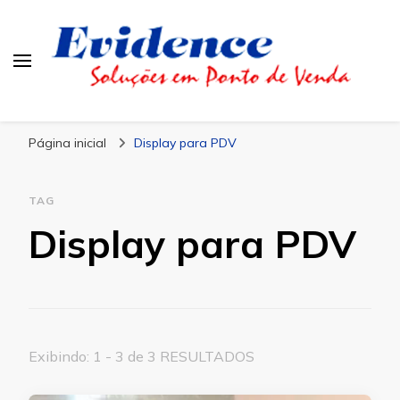
Blog Evidence
Especialistas em Ponto de Vendas
Página inicial
Display para PDV
TAG
Display para PDV
Exibindo: 1 - 3 de 3 RESULTADOS