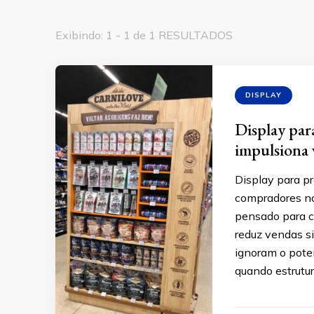
Exibindo: 1 - 1 de 1 RESULTADOS
DISPLAY
Display par
impulsiona 
Display para pr
compradores no
pensado para c
reduz vendas s
ignoram o pote
quando estrutur