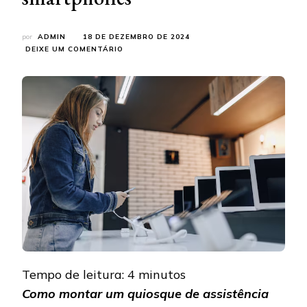
por
ADMIN
18 DE DEZEMBRO DE 2024
EM
DEIXE UM COMENTÁRIO
QUIOSQUE
DE
ASSISTÊNCIA
TÉCNICA:
OPORTUNIDADE
DE
NEGÓCIO
EM
ALTA
NO
MERCADO
DE
SMARTPHONES
Tempo de leitura:
4
minutos
Como montar um quiosque de assistência