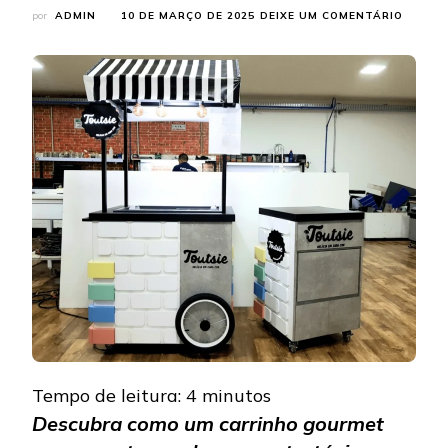
EM
por
ADMIN
10 DE MARÇO DE 2025
DEIXE UM COMENTÁRIO
CARRI
GOURM
PARA
EVENTO
A
SOLUÇ
IDEAL
PARA
IMPUL
SUAS
VENDA
Tempo de leitura:
4
minutos
Descubra como um carrinho gourmet