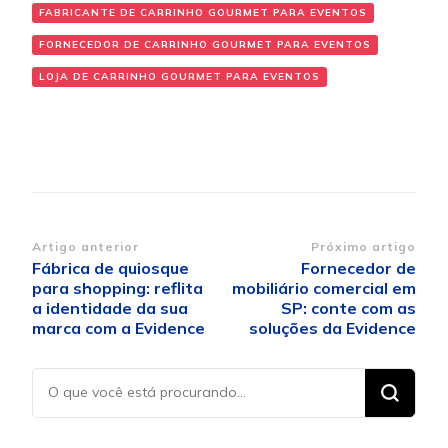
FABRICANTE DE CARRINHO GOURMET PARA EVENTOS
FORNECEDOR DE CARRINHO GOURMET PARA EVENTOS
LOJA DE CARRINHO GOURMET PARA EVENTOS
Navegação
Artigo anterior
Próximo artigo
Fábrica de quiosque
Fornecedor de
de
para shopping: reflita
mobiliário comercial em
post
a identidade da sua
SP: conte com as
marca com a Evidence
soluções da Evidence
Procurando
algo?