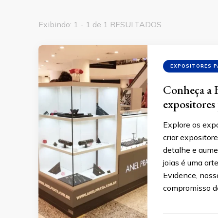
Exibindo: 1 - 1 de 1 RESULTADOS
EXPOSITORES P
Conheça a E
expositores 
Explore os exp
criar expositor
detalhe e aumen
joias é uma art
Evidence, nossa
compromisso d